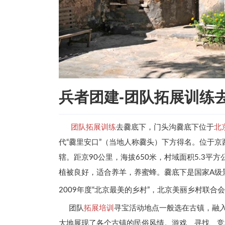
兵者团建-团队拓展训练
团队
拓展训练
北
去爨底下，门头沟爨底下位于
代“爨里安口”（当地人称爨头）下方得名。位于
辖。距京90公里，海拔650米，村域面积5.3平
植被良好，适合养羊，养蜜蜂。爨底下是国家A级
2009年度“北京最美的乡村”，北京美丽乡村联合
拓展培训
团队
寻宝活动地点一般选在古镇，融
大地展现了各个古镇的民俗风情。游戏、寻找、竞