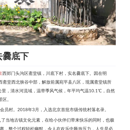
去爨底下
京
西郊门头沟区斋堂镇，川底下村，实名爨底下。因在明
京西斋堂西北狭谷中部，解放前属宛平县八区，现属斋堂镇所
方公里，清水河流域，温带季风气候，年平均气温10.1℃，自然
景区。
会会员村。2018年3月，入选北京首批市级传统村落名录。
入了当地古镇文化元素，在给小伙伴们带来快乐的同时，也极
赛，整个过程轻松幽默，令人在欢乐中释放压力，人生是必