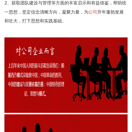
2、获取团队建设与管理等方面的丰富启示和有益借鉴，帮助统
公司
一思想，坚定信念清晰方向，凝聚力量，为
开年蓬勃发展
和壮大，打下思想和实践基础。