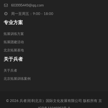
603995449@qq.com
周一至周五：9:00 - 18:00
专业方案
拓展训练方案
拓展团建活动
北京拓展基地
关于兵者
关于兵者
北京拓展训练案例
京
©
2026 兵者润泽(北京）国际文化发展有限公司 版权所有