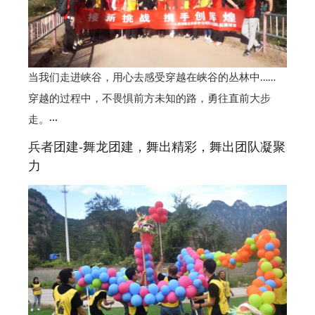
当我们走进峡谷，用心去感受穿越在峡谷的丛林中……
穿越的过程中，不畏惧前方未知的路，勇往直前大步
走。···
兵者团建-舞龙团建，舞出精彩，舞出团队凝聚
力