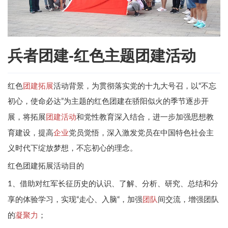
兵者团建-红色主题团建活动
团建
拓展
红色
活动背景，为贯彻落实党的十九大号召，以“不忘
初心，使命必达”为主题的红色团建在骄阳似火的季节逐步开
团建活动
展，将拓展
和党性教育深入结合，进一步加强思想教
企业
育建设，提高
党员觉悟，深入激发党员在中国特色社会主
义时代下绽放梦想，不忘初心的理念。
红色团建拓展活动目的
1、借助对红军长征历史的认识、了解、分析、研究、总结和分
团队
享的体验学习，实现“走心、入脑“，加强
间交流，增强团队
凝聚力
的
；