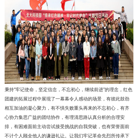
秉持“牢记使命，坚定信念，不忘初心，继续前进”的理念，红色
团建的拓展过程中展现了一幕幕令人感动的场景，有彼此鼓劲
相互加油的凝心聚力，有不惧失败重头再来的不忘初心，有齐
心协力集思广益的团结协作，有理清思路认真分析的合理安
排，有困难面前主动尝试接受挑战的自我突破，也有荣誉面前
不计个人顾全他人的谦逊礼让。让我们牢记革命先烈所传承下